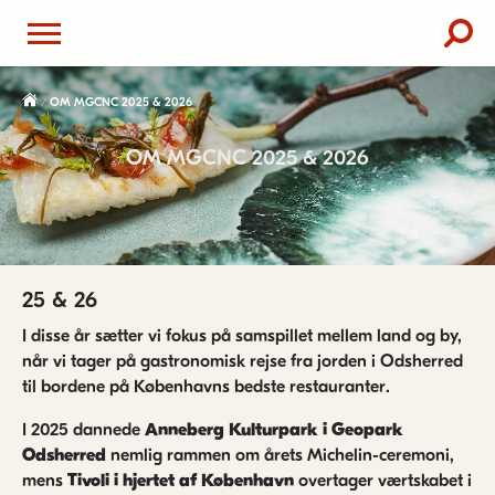
OM MGCNC 2025 & 2026
OM MGCNC 2025 & 2026
25 & 26
I disse år sætter vi fokus på samspillet mellem land og by,
når vi tager på gastronomisk rejse fra jorden i Odsherred
til bordene på Københavns bedste restauranter.
I 2025 dannede
Anneberg Kulturpark i Geopark
Odsherred
nemlig rammen om årets Michelin-ceremoni,
mens
Tivoli i hjertet af København
overtager værtskabet i