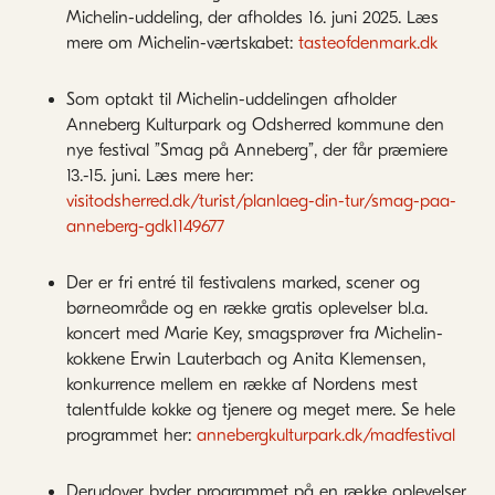
Michelin-uddeling, der afholdes 16. juni 2025. Læs
mere om Michelin-værtskabet:
tasteofdenmark.dk
Som optakt til Michelin-uddelingen afholder
Anneberg Kulturpark og Odsherred kommune den
nye festival ”Smag på Anneberg”, der får præmiere
13.-15. juni. Læs mere her:
visitodsherred.dk/turist/planlaeg-din-tur/smag-paa-
anneberg-gdk1149677
Der er fri entré til festivalens marked, scener og
børneområde og en række gratis oplevelser bl.a.
koncert med Marie Key, smagsprøver fra Michelin-
kokkene Erwin Lauterbach og Anita Klemensen,
konkurrence mellem en række af Nordens mest
talentfulde kokke og tjenere og meget mere. Se hele
programmet her:
annebergkulturpark.dk/madfestival
Derudover byder programmet på en række oplevelser,