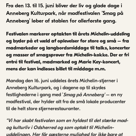
Fra den 13. til 15. juni bliver der liv og glade dage i
Anneberg Kulturpark, når madfestivalen ’Smag på
Anneberg’ løber af stablen for allerførste gang.
Festivalen markerer optakten til årets Michelin-uddeling
og byder på et væld af oplevelser for store og små – fra
madmarkeder og langbordsmiddage til talks, koncerter
og masser af smagsprøver fra Michelin-kokke. Der er fri
entré til festival, madmarked og Marie Key-koncert,
mens der kan indløses billet til middage m.m.
Mandag den 16. juni uddeles årets Michelin-stjerner i
Anneberg Kulturpark, og i dagene op til skydes
festlighederne i gang med ’
Smag på Anneberg’
– en ny
madfestival, der hylder alt fra de små lokale producenter
til de helt store stjernerestauranter.
“Vi har skabt festivalen som en hyldest til det stærke mad-
og kulturliv i Odsherred og som optakt til Michelin-
uddelingen. Her får gæsterne mulighed for ikke bare at